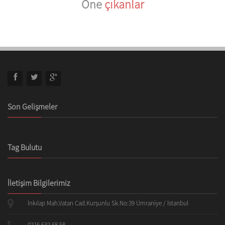
Öne
çıkanlar
Son Gelişmeler
Tag Bulutu
İletişim Bilgilerimiz
İnkılap Mah.Vatan Cad.Kurşunlu Sk.No:39 Ümraniye / İstanbul
0216 632 68 58